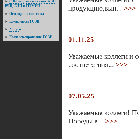
►
СЗИ от утечки за счет АЭП,
ВЧН, ВЧП и ПЭМИН
продукцию,вып...
>>>
►
Оснащение монтажа
►
Комплексы ТСЗИ
►
Услуги
►
Комплексирование ТСЗИ
01.11.25
Уважаемые коллеги и с
соответствия...
>>>
07.05.25
Уважаемые коллеги! П
Победы в...
>>>