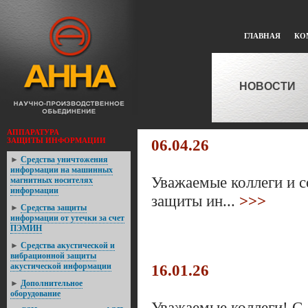
ГЛАВНАЯ
КО
НОВОСТИ
АППАРАТУРА
ЗАЩИТЫ ИНФОРМАЦИИ
06.04.26
►
Средства уничтожения
информации на машинных
Уважаемые коллеги и с
магнитных носителях
информации
защиты ин...
>>>
►
Средствa защиты
информации от утечки за счет
ПЭМИН
►
Средства акустической и
вибрационной защиты
акустической информации
16.01.26
►
Дополнительное
оборудование
Уважаемые коллеги! С 