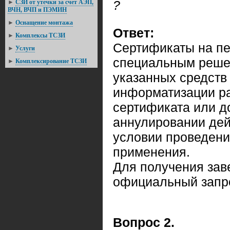
?
►
СЗИ от утечки за счет АЭП,
ВЧН, ВЧП и ПЭМИН
►
Оснащение монтажа
Ответ:
►
Комплексы ТСЗИ
Сертификаты на п
►
Услуги
специальным реше
►
Комплексирование ТСЗИ
указанных средств
информатизации ра
сертификата или д
аннулировании дей
условии проведени
применения.
Для получения зав
официальный запр
Вопрос 2.