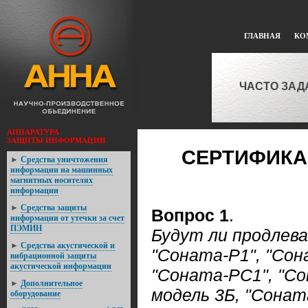
ГЛАВНАЯ
КО
ЧАСТО ЗА
АППАРАТУРА
ЗАЩИТЫ ИНФОРМАЦИИ
СЕРТИФИКА
►
Средства уничтожения
информации на машинных
магнитных носителях
информации
►
Средствa защиты
Вопрос 1
.
информации от утечки за счет
ПЭМИН
Будут ли продлев
►
Средства акустической и
"Соната-Р1", "Сон
вибрационной защиты
акустической информации
"Соната-РС1", "Со
►
Дополнительное
модель 3Б, "Сонат
оборудование